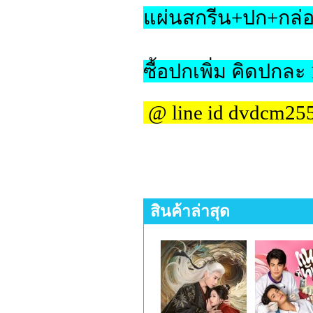
แผ่นสกรีน+ปก+กล่อ
ซื้อปกเพิ่ม คิดปกละ
@ line id dvdcm25
สินค้าล่าสุด