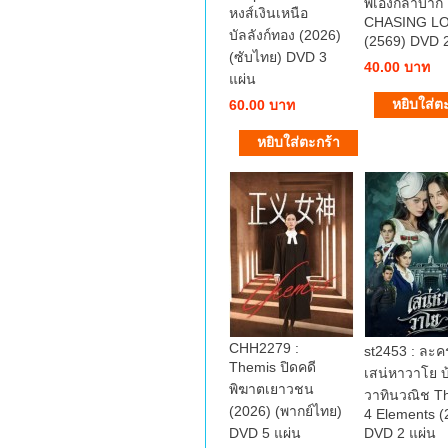
พี่เองก็ลำบาก
หงส์เงินเหนือ
CHASING L
บัลลังก์ทอง (2026)
(2569) DVD 2
(ซับไทย) DVD 3
40.00 บาท
แผ่น
60.00 บาท
CHH2279 :
st2453 : ละ
Themis ปิดคดี
เสน่หาวาโย บ
พิฆาตเยาวชน
วาทินวณิช Th
(2026) (พากย์ไทย)
4 Elements (
DVD 5 แผ่น
DVD 2 แผ่น