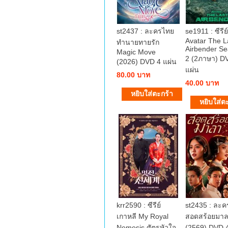
st2437 : ละครไทย
se1911 : ซีรีย์
Avatar The L
ทำนายทายรัก
Airbender S
Magic Move
2 (2ภาษา) D
(2026) DVD 4 แผ่น
แผ่น
80.00 บาท
40.00 บาท
krr2590 : ซีรีย์
st2435 : ละ
เกาหลี My Royal
สอดสร้อยมา
Nemesis ศัตรูหัวใจ
(2569) DVD 4