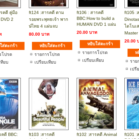
รคดี คู่มือ
ft124 :สารคดี ตาม
ft106 : สารคดี
ft105 :
BBC:How to build a
 DVD 2
รอยพระพุทธเจ้า พาก
Dinotas
HUMAN DVD 1 แผ่น
ษ์ไทย 4 แผ่นจบ
ไดโนเส
20.00 บาท
Master
ท
80.00 บาท
20.00 
รายการโปรด
รโปรด
รายการโปรด
เปรียบเทียบ
ราย
เทียบ
เปรียบเทียบ
เปรี
รคดี BBC:
ft103 :สารคดี
ft102 :สารคดี Animal
ft101 :