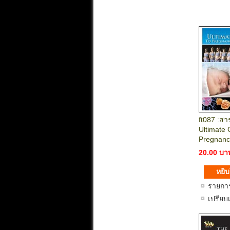
ft087 :สา
Ultimate 
Pregnanc
20.00 บา
รายกา
เปรียบ