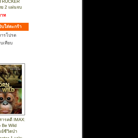
TRUCKER
ทย 2 แผ่นจบ
บาท
การโปรด
ยบเทียบ
 สารคดี IMAX:
o Be Wild
ย์ชีวิตป่า