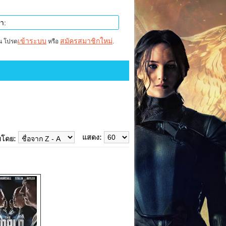
เข้าระบบ
สมัครสมาชิกใหม่
าน โปรด
หรือ
.
แสดง:
บโดย: