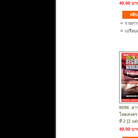
40.00 บา
รายกา
เปรียบ
ft096 :สา
โหดสงครา
ที่ 2 [2 แ
40.00 บา