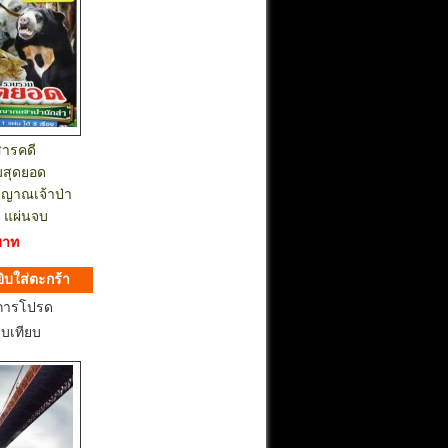
สารคดี
สุดยอด
ญาณเจ้าป่า
1 แผ่นจบ
บาท
การโปรด
ยบเทียบ