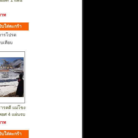
ster 1 แผ่น
บาท
การโปรด
ยบเทียบ
สารคดี แม่โขง
พยศ 4 แผ่นจบ
บาท