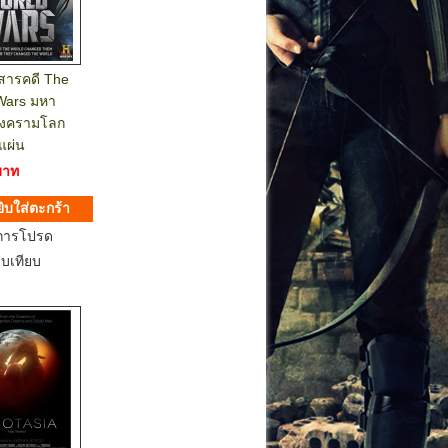
 สารคดี The
Wars มหา
สงครามโลก
แผ่น
บาท
การโปรด
ยบเทียบ