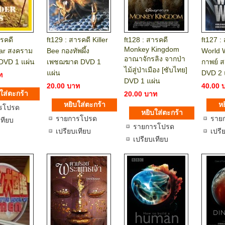
ารคดี
ft129 : สารคดี Killer
ft128 : สารคดี
ft127 :
Monkey Kingdom
ar สงคราม
Bee กองทัพผึ้ง
World 
อาณาจักรลิง จากป่า
DVD 1 แผ่น
เพชฌฆาต DVD 1
กาพย์ 
ไม้สู่ป่าเมือง [ซับไทย]
แผ่น
DVD 2 
ท
DVD 1 แผ่น
20.00 บาท
40.00 
20.00 บาท
รโปรด
รายการโปรด
ราย
เทียบ
รายการโปรด
เปรียบเทียบ
เปรี
เปรียบเทียบ