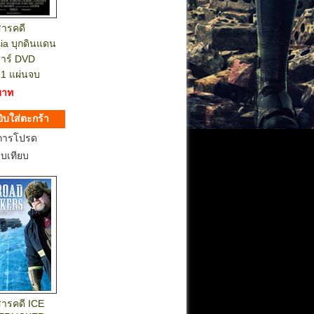
สารคดี
ia บุกดินแดน
าร์ DVD
 1 แผ่นจบ
บาท
การโปรด
ยบเทียบ
สารคดี ICE