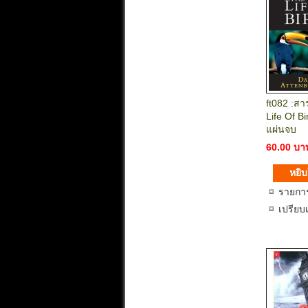
ft082 :สา
Life Of B
แผ่นจบ
60.00 บา
รายกา
เปรียบ