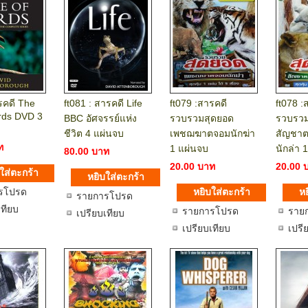
รคดี The
ft081 : สารคดี Life
ft079 :สารคดี
ft078 :
irds DVD 3
BBC อัศจรรย์แห่ง
รวบรวมสุดยอด
รวบรวม
ชีวิต 4 แผ่นจบ
เพชฌฆาตจอมนักฆ่า
สัญชาต
ท
1 แผ่นจบ
นักล่า 
80.00 บาท
20.00 บาท
20.00 
รโปรด
รายการโปรด
เทียบ
รายการโปรด
ราย
เปรียบเทียบ
เปรียบเทียบ
เปรี