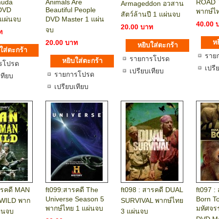
muda
Animals Are
ROAD 
Armageddon อวสาน
 DVD
Beautiful People
พากษ์ไ
สัตว์ล้านปี 1 แผ่นจบ
 แผ่นจบ
DVD Master 1 แผ่น
40.00 
20.00 บาท
จบ
ท
20.00 บาท
ราย
รายการโปรด
รโปรด
เปรี
เปรียบเทียบ
รายการโปรด
เทียบ
เปรียบเทียบ
ารคดี MAN
ft099:สารคดี The
ft098 : สารคดี DUAL
ft097 :
Universe Season 5
Born T
WILD พาก
SURVIVAL พากษ์ไทย
พากษ์ไทย 1 แผ่นจบ
มหัศจรร
ผ่นจบ
3 แผ่นจบ