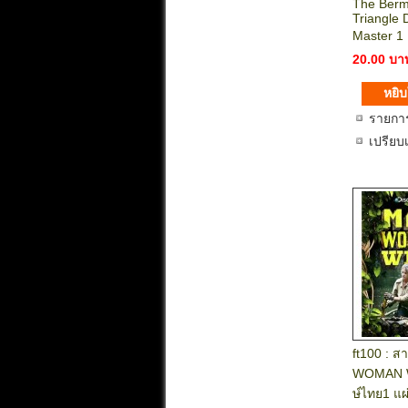
The Ber
Triangle
Master 1
20.00 บา
รายกา
เปรียบ
ft100 : ส
WOMAN 
ษ์ไทย1 แ