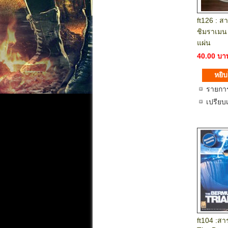
ft126 : สา
ชิมราเมน
แผ่น
40.00 บา
รายกา
เปรียบ
ft104 :สา