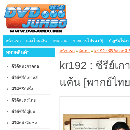
หน้าแรก
แจ้งโอนเงิน
บทความ
รายการโปรด (0)
บัญชีผู้ใช้ง
หน้าแรก
»
ค้นหา
»
kr192 : ซีรีย์เกาหล
หมวดสินค้า
kr192 : ซีรีย์
ดีวีดีหนังภาคต่อ
ดีวีดีซีรี่ย์เกาหลี
แค้น [พากย์ไท
ดีวีดีซีรีย์ฝรั่ง
ดีวีดีละครไทย
ดีวีดีซีรีย์ญี่ปุ่น
ดีวีดีหนังจีนชุด