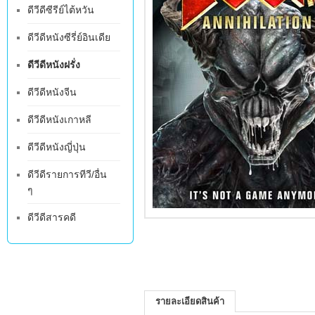
ดีวีดีซีรีย์ไต้หวัน
ดีวีดีหนังซีรี่ย์อินเดีย
ดีวีดีหนังฝรั่ง
ดีวีดีหนังจีน
ดีวีดีหนังเกาหลี
ดีวีดีหนังญี่ปุ่น
ดีวีดีรายการทีวี/อื่น
ๆ
ดีวีดีสารคดี
รายละเอียดสินค้า