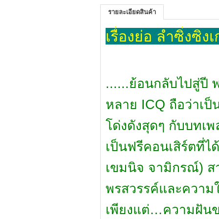
รายละเอียดสินค้า
เรื่องย่อ ลำซิ่งซิง
......ย้อนกลับไปสู่ปี
หลาย ICQ ถือว่าเป็
โด่งดังสุดๆ กับบทเ
เป็นฟรีคอนเสิร์ตที่
เขมนิจ จามิกรณ์) สา
พรสวรรค์และความใฝ่
เพียงแต่…ความฝันข