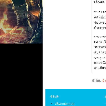
เรื่องย่อ
ทนายควา
คดีหนึ่
รับโทษปร
ด้วยควา
บทภาพยน
เรเอดะไ
รับว่าคว
สืบลึกล
บท ลูกส
และหนังย
คนเดียว
คำค้น:
จํา
ข้อมูล
เลือกแผ่นแถม