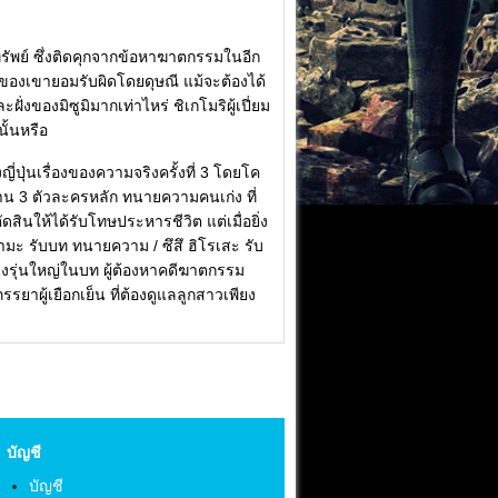
รัพย์ ซึ่งติดคุกจากข้อหาฆาตกรรมในอีก
ามของเขายอมรับผิดโดยดุษณี แม้จะต้องได้
่งของมิซูมิมากเท่าไหร่ ชิเกโมริผู้เปี่ยม
ั้นหรือ
่นเรื่องของความจริงครั้งที่ 3 โดยโค
าน 3 ตัวละครหลัก ทนายความคนเก่ง ที่
สินให้ได้รับโทษประหารชีวิต แต่เมื่อยิ่ง
ามะ รับบท ทนายความ / ซึสึ ฮิโรเสะ รับ
สดงรุ่นใหญ่ในบท ผู้ต้องหาคดีฆาตกรรม
รรยาผู้เยือกเย็น ที่ต้องดูแลลูกสาวเพียง
บัญชี
บัญชี