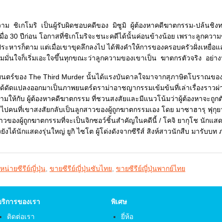
ม ชิเกโมริ เป็นผู้รับผิดชอบคดีของ มิซูมิ ผู้ต้องหาคดีฆาตกรรม-ปล้นชิงท
งเมื่อ 30 ปีก่อน โอกาสที่ชิเกโมริจะชนะคดีได้นั้นค่อนข้างน้อย เพราะลูกคว
ะหารก็ตาม แต่เมื่อเขาขุดลึกลงไป ได้ฟังคำให้การของครอบครัวฝั่งเหยื่อและฝั
มมั่นใจก็เริ่มเอะใจขึ้นทุกขณะว่าลูกความของเขาเป็น ฆาตกรตัวจริง อย่างน
ตร์ของ The Third Murder นั้นได้แรงบันดาลใจมาจากสุภาษิตโบราณของญี่ปุ
ด้ดัดแปลงออกมาเป็นภาพยนตร์ดราม่าอาชญากรรมเข้มข้นที่เล่าเรื่องราวผ่
ามให้กับ ผู้ต้องหาคดีฆาตกรรม ที่ชวนสงสัยและมีแนวโน้มว่าผู้ต้องหาจะถูกตัด
งไปคนที่เขาสงสัยกลับเป็นลูกสาวของผู้ถูกฆาตกรรมเอง โดย มาซาฮารุ ฟุกุย
าวของผู้ถูกฆาตกรรมที่จะเป็นจิกซอว์ชิ้นสำคัญในคดีนี้ / โคจิ ยากุโช นักแ
ังได้นักแสดงรุ่นใหญ่ ยูกิ ไซโต ผู้โด่งดังจากซีรีส์ สิงห์สาวนักสืบ มารับบท ภ
หน่ายซีรีย์ญี่ปุ่น
,
ขายซีรีย์ญี่ปุ่นซับไทย
,
ขายซีรีย์ญี่ปุ่นพากย์ไทย
บริการของเรา
พิเศษ
ติดต่อเรา
ยี่ห้อ