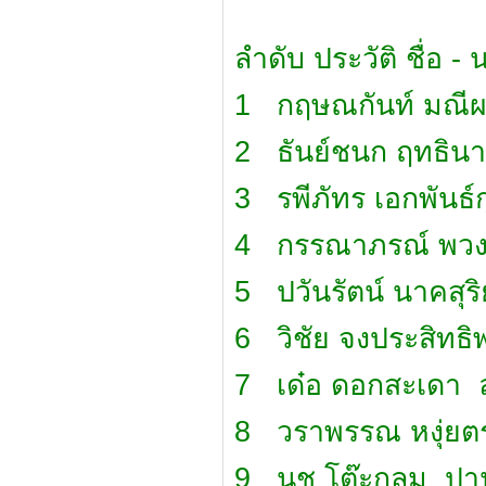
ลำดับ ประวัติ ชื่อ -
1 กฤษณกันท์ มณีผก
2 ธันย์ชนก ฤทธินา
3 รพีภัทร เอกพันธ์
4 กรรณาภรณ์ พว
5 ปวันรัตน์ นาคสุริ
6 วิชัย จงประสิทธิพ
7 เด๋อ ดอกสะเดา 
8 วราพรรณ หงุ่ยตร
9 นุช โต๊ะกลม ป