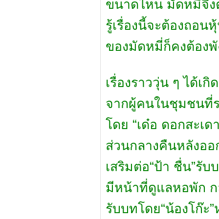
ขนาดไหน มัดหมี่จึงต
รู้เรื่องนี้จะต้องถอน
ของมัดหมี่ก็คงต้อง
เรื่องราววุ่น ๆ ได้เ
จากผู้คนในชุมชนที่
โดย “เด๋อ ดอกสะเดา
ส่วนกลางคืนหลังออ
เสริมต่อ“ป้า ชื่น”รั
มีหน้าที่ดูแลหอพัก ก
รับบทโดย“น้องโก๊ะ”ห