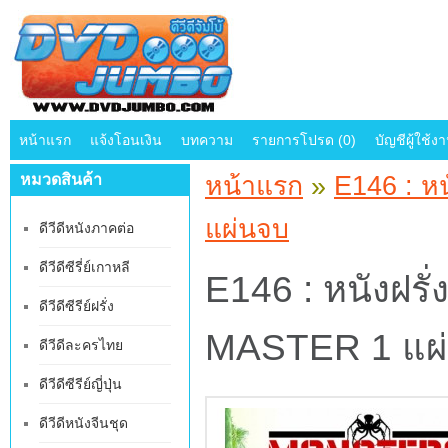
หน้าแรก
แจ้งโอนเงิน
บทความ
รายการโปรด (0)
บัญชีผู้ใช้ง
หมวดสินค้า
หน้าแรก
»
E146 : ห
แผ่นจบ
ดีวีดีหนังภาคต่อ
ดีวีดีซีรี่ย์เกาหลี
E146 : หนังฝรั
ดีวีดีซีรีย์ฝรั่ง
MASTER 1 แผ
ดีวีดีละครไทย
ดีวีดีซีรีย์ญี่ปุ่น
ดีวีดีหนังจีนชุด