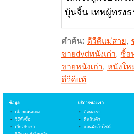
บุ้นจิ้น เทพผู้ท
คำค้น:
ดีวีดีแม่สาย
,
ขายdvdหนังเก่า
,
ซื้อ
ขายหนังเก่า
,
หนังใหม
ดีวีดีแท้
ข้อมูล
บริการของเรา
เลือกแผ่นแถม
ติดต่อเรา
วิธีสั่งซื้อ
คืนสินค้า
เกี่ยวกับเรา
แผนผังเว็บไซต์