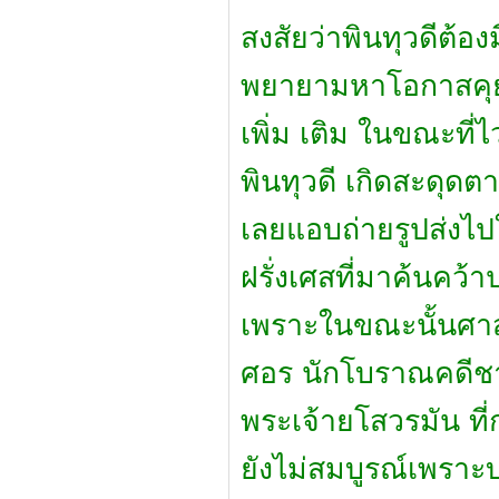
สงสัยว่าพินทุวดีต้อ
พยายามหาโอกาสคุยกั
เพิ่ม เติม ในขณะที่
พินทุวดี เกิดสะดุดต
เลยแอบถ่ายรูปส่งไ
ฝรั่งเศสที่มาค้นคว
เพราะในขณะนั้นศาสต
ศอร นักโบราณคดีช
พระเจ้ายโสวรมัน ที
ยังไม่สมบูรณ์เพรา