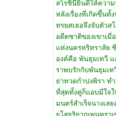
สโรชินียินดีให้ความร
หลังเรื่องที่เกิดขึ้นท
ทรยศเธอจึงจับตัวสโร
อดีตชาติของเขาเมื่อพ
แห่งนครหริหราลัย ซ
องค์คือ พันธุมเทวี 
ราพบรักกับพันธุมเทว
ย่าทวดกำปงพิรา ทำ
ที่สุดทั้งคู่ก็แอบมีใ
มนตร์สำเร็จนางเลยล
ยโสธริยากุเพนทรา