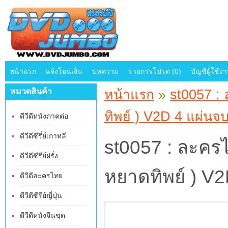
หน้าแรก
แจ้งโอนเงิน
บทความ
รายการโปรด (0)
บัญชีผู้ใช้ง
หมวดสินค้า
หน้าแรก
»
st0057 :
ทิพย์ ) V2D 4 แผ่นจ
ดีวีดีหนังภาคต่อ
ดีวีดีซีรี่ย์เกาหลี
st0057 : ละคร
ดีวีดีซีรีย์ฝรั่ง
หยาดทิพย์ ) V
ดีวีดีละครไทย
ดีวีดีซีรีย์ญี่ปุ่น
ดีวีดีหนังจีนชุด