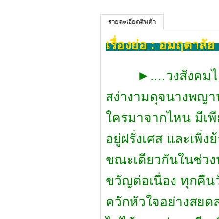
รายละเอียดสินค้า
เรื่องย่อ : อมฤตาลั
►
....
วงสังคมไ
สง่างามดุจนางพญาปร
ใครมาจากไหน มีเพีย
อยู่ฝรั่งเศส และเพิ่ง
ขณะเดียวกันในช่วง
ขวัญต่อเนื่อง ทุกคื
ควักหัวใจอย่างสยดส