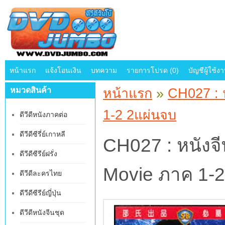
หน้าแรก
แจ้งโอนเงิน
บทความ
รายการโปรด (0)
บัญชีผู้ใช้ง
หมวดสินค้า
หน้าแรก
»
CH027 : ห
1-2 2แผ่นจบ
ดีวีดีหนังภาคต่อ
ดีวีดีซีรี่ย์เกาหลี
CH027 : หนังจี
ดีวีดีซีรีย์ฝรั่ง
Movie ภาค 1-2
ดีวีดีละครไทย
ดีวีดีซีรีย์ญี่ปุ่น
ดีวีดีหนังจีนชุด