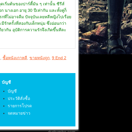
ริ่มต้นของปาร์ตี้มัน ๆ เท่านั้น ซีรีส์
นางเอก อายุ 30 ปีเท่ากัน และทั้งคู่ก็
ที่ไม่อาจลืม ปัจจุบันเลยหลีหญิงไปเรื่อย
ักครั้งที่สองกับเด็กหนุ่ม ซึ่งอ่อนกว่า
ียวกัน อุบัติการความรักจึงเกิดขึ้นทีละ
ี
,
ซื้อหนังเกาหลี
,
ขายหนังถูก
,
9 End 2
บัญชี
บัญชี
ประวัติสั่งซื้อ
รายการโปรด
จดหมายข่าว
dvdjumbo.com