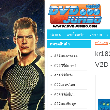
หน้าแรก
แจ้งโอนเงิน
บทความ
ร
หน้าแรก
หมวดสินค้า
kr183
ดีวีดีหนังภาคต่อ
V2D 
ดีวีดีซีรี่ย์เกาหลี
ดีวีดีซีรีย์ฝรั่ง
ดีวีดีละครไทย
ดีวีดีซีรีย์ญี่ปุ่น
ดีวีดีหนังจีนชุด