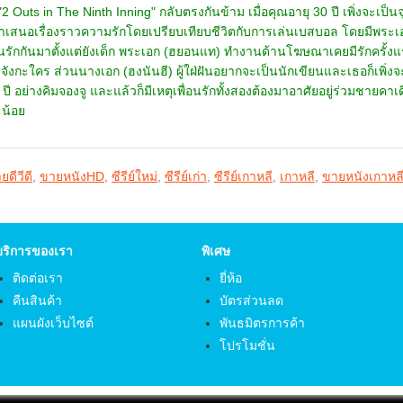
2 Outs in The Ninth Inning" กลับตรงกันข้าม เมื่อคุณอายุ 30 ปี เพิ่งจะเป็นจุดเ
้นำเสนอเรื่องราวความรักโดยเปรียบเทียบชีวิตกับการเล่นเบสบอล โดยมีพระเอก 
่อนรักกันมาตั้งแต่ยังเด็ก พระเอก (ฮยอนแท) ทำงานด้านโฆษณาเคยมีรักครั้งแรก
งจังกะใคร ส่วนนางเอก (ฮงนันฮี) ผู้ใฝ่ฝันอยากจะเป็นนักเขียนและเธอก็เพิ่งจะมีร
 ปี อย่างคิมจองจู และแล้วก็มีเหตุเพื่อนรักทั้งสองต้องมาอาศัยอยู่ร่วมชายคาเด
ละน้อย
ยดีวีดี
,
ขายหนังHD
,
ซีรีย์ใหม่
,
ซีรีย์เก่า
,
ซีรีย์เกาหลี
,
เกาหลี
,
ขายหนังเกาหล
บริการของเรา
พิเศษ
ติดต่อเรา
ยี่ห้อ
คืนสินค้า
บัตรส่วนลด
แผนผังเว็บไซต์
พันธมิตรการค้า
โปรโมชั่น