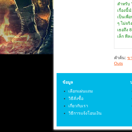
สำหรับ "
เรื่องนี
เป็นเพื
ๆ ไม่จริ
เธอถึง 8
เล็ก ที
คำค้น:
ขา
Outs
ข้อมูล
เลือกแผ่นแถม
วิธีสั่งซื้อ
เกี่ยวกับเรา
วิธีการแจ้งโอนเงิน