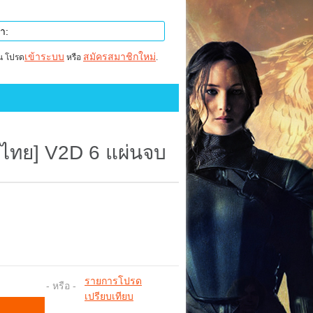
เข้าระบบ
สมัครสมาชิกใหม่
าน โปรด
หรือ
.
ซับไทย] V2D 6 แผ่นจบ
รายการโปรด
- หรือ -
เปรียบเทียบ