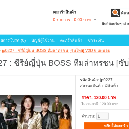
ตะกร้าสินค้า
0 รายการ - 0.00 บาท
ยินดีต้อนรับทุกท่
ายการโปรด (0)
บัญชีผู้ใช้งาน
ตะกร้าสินค้า
ชำระเงิน
»
jp0227 : ซีรีย์ญี่ปุ่น BOSS ทีมล่าทรชน [ซับไทย] V2D 6 แผ่นจบ
27 : ซีรีย์ญี่ปุ่น BOSS ทีมล่าทรชน [
รหัสสินค้า:
jp0227
สถานะสินค้า:
มีสินค้า
ราคา: 120.00 บาท
ไม่รวมภาษี: 120.00 บาท
จำนวน: