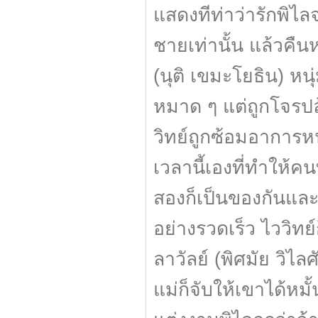
แสดงทีท่าว่ารักพิไลจ
ชายเท่านั้น แล้วคืนห
(นุติ เขมะโยธิน) หนุ
หมาด ๆ แต่ถูกโจรปล
วิทย์ถูกซ้อมอาการหน
เวลานี้เองที่ทำให้คนท
สองก็เป็นของกันและก
อย่างรวดเร็ว ไววิทย
ลาวัลย์ (พิศมัย วิไลศัก
แม่ก็จับให้เขาได้หม