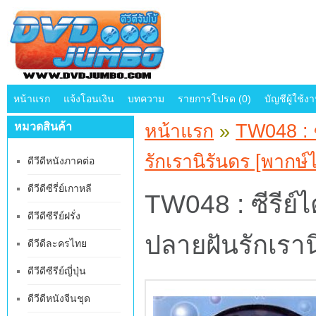
หน้าแรก
แจ้งโอนเงิน
บทความ
รายการโปรด (0)
บัญชีผู้ใช้ง
หมวดสินค้า
หน้าแรก
»
TW048 : ซ
รักเรานิรันดร [พากษ
ดีวีดีหนังภาคต่อ
ดีวีดีซีรี่ย์เกาหลี
TW048 : ซีรีย์
ดีวีดีซีรีย์ฝรั่ง
ปลายฝันรักเราน
ดีวีดีละครไทย
ดีวีดีซีรีย์ญี่ปุ่น
ดีวีดีหนังจีนชุด