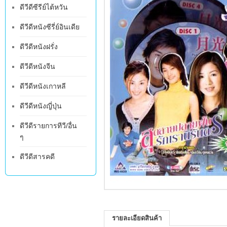
ดีวีดีซีรีย์ไต้หวัน
ดีวีดีหนังซีรี่ย์อินเดีย
ดีวีดีหนังฝรั่ง
ดีวีดีหนังจีน
ดีวีดีหนังเกาหลี
ดีวีดีหนังญี่ปุ่น
ดีวีดีรายการทีวี/อื่น
ๆ
ดีวีดีสารคดี
รายละเอียดสินค้า