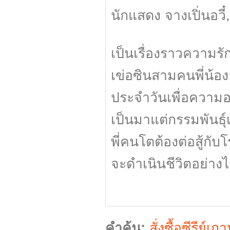
นักแสดง จางเปิ่นอวี๋,
เป็นเรื่องราวความรัก
เข่อซินสามคนพี่น้องอ
ประจำวันเพื่อความอย
เป็นมาแต่กรรมพันธุ์
พี่คนโตต้องต่อสู้กับ
จะดำเนินชีวิตอย่างไ
คำค้น:
สั่งซื้อซีรีย์เก