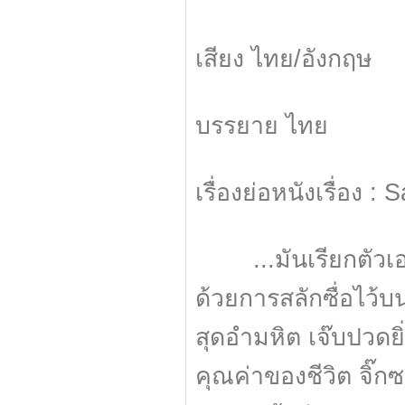
เสียง ไทย/อังกฤษ
บรรยาย ไทย
เรื่องย่อหนังเรื่อง 
...มันเรียกตัวเองว
ด้วยการสลักซื่อไว้บน
สุดอำมหิต เจ๊บปวดยิ่
คุณค่าของชีวิต จิ๊ก