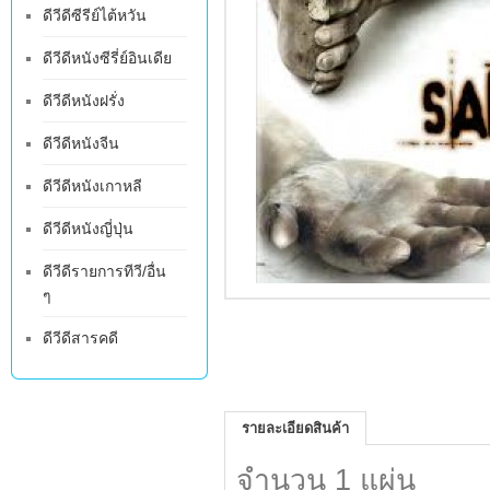
ดีวีดีซีรีย์ไต้หวัน
ดีวีดีหนังซีรี่ย์อินเดีย
ดีวีดีหนังฝรั่ง
ดีวีดีหนังจีน
ดีวีดีหนังเกาหลี
ดีวีดีหนังญี่ปุ่น
ดีวีดีรายการทีวี/อื่น
ๆ
ดีวีดีสารคดี
รายละเอียดสินค้า
จำนวน 1 แผ่น