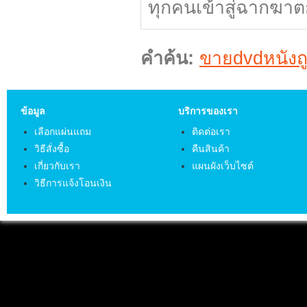
ทุกคนเข้าสู่ฉากฆาต
คำค้น:
ขายdvdหนังถู
ข้อมูล
บริการของเรา
เลือกแผ่นแถม
ติดต่อเรา
วิธีสั่งซื้อ
คืนสินค้า
เกี่ยวกับเรา
แผนผังเว็บไซต์
วิธีการแจ้งโอนเงิน