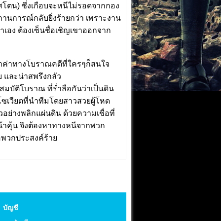
วินสโตน) ซึ่งเกือบจะหนีไม่รอดจากกอง
 สถานการณ์กลับยิ่งร้ายกว่า เพราะงาน
งเขาเอง ต้องเซ็นชื่อเชิญเขาออกจาก
ติล้ำค่าทางโบราณคดีที่ใครๆก็สนใจ
บ และน่าสพรึงกลัว
มสมบัติโบราณ ที่ร่ำลือกันว่าเป็นดิน
โซเวียตที่นำทีมโดยสาวสวยผู้โหด
อย่างพลิกแผ่นดิน ด้วยความเชื่อที่
น้าคุ้น จึงต้องหาทางหนีจากพวก
ือพวกประสงค์ร้าย
บัญชี