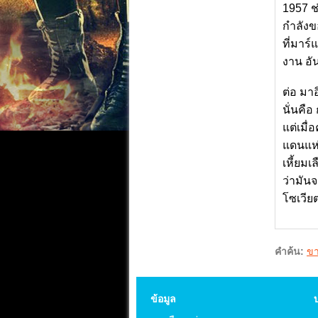
1957 ช่
กำลังขอ
ที่มาร์
งาน อัน
ต่อ มาอ
นั่นคื
แต่เมื่
แดนแห่
เหี้ยม
ว่ามัน
โซเวีย
คำค้น:
ขา
ข้อมูล