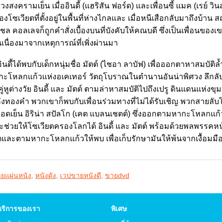
วงสงครามเย็น เมื่ออินดี้ (แฮริสัน ฟอร์ด) และเพื่อนซี้ แมค (เรย์ 
งโซเวียตที่ตั้งอยู่ในพื้นที่ห่างไกลและ เมื่อหนีเสือกลับมาถึงบ้าน
แชล คอลเลจก็ถูกคำสั่งเบื้องบนที่บังคับให้คณบดี ซึ่งเป็นเพื่อนขอ
เนื่องมาจากเหตุการณ์ที่เพิ่งผ่านมา
ินดี้ได้พบกับเด็กหนุ่มชื่อ มัตต์ (ไชอา ลาบัฟ) เพื่อออกตาหาสมบั
อ กะโหลกแก้วแห่งอเคเทอร์ วัตถุโบราณในตำนานอันน่าพิศวง ลึกลั
อคู่หูต่างวัย อินดี้ และ มัตต์ ตามล่าหาสมบัติไปถึงเปรู ดินแดนแห่งขุ
งทองคำ พวกเขาก็พบกับเพื่อนร่วมทางที่ไม่ได้รับเชิญ พวกสายลับ
เลือดเย็น อิริน่า สปัลโก (เคต แบลนเชตต์) ซึ่งออกตามหากะโหลกแก้ว
จะช่วยให้โซเวียตครองโลกได้ อินดี้ และ มัตต์ พร้อมด้วยพลพรรคห
ตและตามหากะโหลกแก้วให้พบ เพื่อเก็บรักษามันให้พ้นจากเงื้อมม
ยแผ่นหนัง
,
หนังดัง
,
เวปขายหนังดี
,
ขายdvd
บริการของเรา
พิเศษ