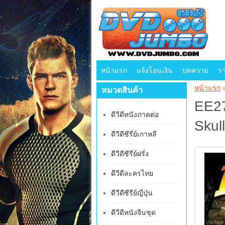
หน้าแรก
แจ้งโอนเงิน
บทความ
ร
หน้าแรก
หมวดสินค้า
EE27
ดีวีดีหนังภาคต่อ
Skul
ดีวีดีซีรี่ย์เกาหลี
ดีวีดีซีรีย์ฝรั่ง
ดีวีดีละครไทย
ดีวีดีซีรีย์ญี่ปุ่น
ดีวีดีหนังจีนชุด