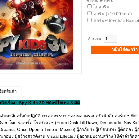
ตัวเลือกสินค้า:
ไม่สกรีน
สกรีน (+10.00 บาท)
สกรีน+ปก+กล่อง Boxset
จำนวน:
ียดสินค้า
อหนังเรื่อง : Spy Kids 3D พยัคฆ์ไฮเทค 3 มิติ
มาอีกครั้งกับปฏิบัติการสุดหรรษา ของเหล่าครอบครัวนักสืบคอร์เตซ ที่กา
er โดย รอเบริ์ท โรดริเควซ (From Dusk Till Dawn, Desperado, Spy Kids,
Dreams, Once Upon a Time in Mexico) ผู้กำกับฯ / ผู้เขียนบท / ผู้ตัดต่อ / ผู
ะกอบ / ผู้สร้างสรรค์งาน Visual Effects / ผู้ออกแบบงานสร้าง ให้คำจำกัดคว