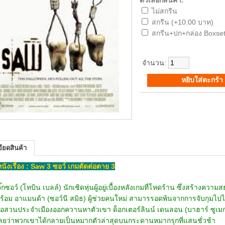
ตัวเลือกสินค้า:
ไม่สกรีน
สกรีน (+10.00 บาท)
สกรีน+ปก+กล่อง Boxset
จำนวน:
ียดสินค้า
อหนังเรื่อง : Saw 3 ซอว์ เกมตัดต่อตาย 3
ซอว์ (โทบิน เบลล์) นักเชิดหุ่นผู้อยู่เบื้องหลังเกมที่โหดร้าน ซึ่งสร้าง
ร้อม อาแมนด้า (ซอว์นี สมิธ) ผู้ช่วยคนใหม่ สามารรอดพ้นจากการจับกุมไปได้
อสวนประจำเมืองออกควานหาตัวเขา ด็อกเตอร์ลินน์ เดนลอน (บาฮาร์ ซูเมกห
ัวเลยว่าพวกเขาได้กลายเป็นหมากตัวล่าสุดบนกระดานหมากรุกที่แสนชั่วช้า