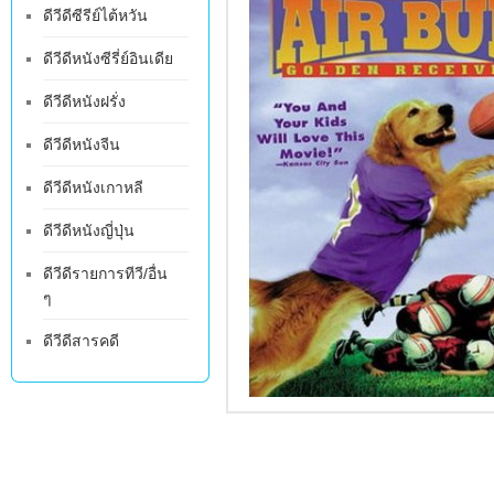
ดีวีดีซีรีย์ไต้หวัน
ดีวีดีหนังซีรี่ย์อินเดีย
ดีวีดีหนังฝรั่ง
ดีวีดีหนังจีน
ดีวีดีหนังเกาหลี
ดีวีดีหนังญี่ปุ่น
ดีวีดีรายการทีวี/อื่น
ๆ
ดีวีดีสารคดี