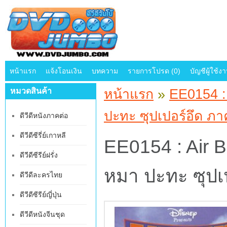
หน้าแรก
แจ้งโอนเงิน
บทความ
รายการโปรด (0)
บัญชีผู้ใช้ง
หมวดสินค้า
หน้าแรก
»
EE0154 :
ปะทะ ซุปเปอร์อึด ภ
ดีวีดีหนังภาคต่อ
ดีวีดีซีรี่ย์เกาหลี
EE0154 : Air B
ดีวีดีซีรีย์ฝรั่ง
หมา ปะทะ ซุปเ
ดีวีดีละครไทย
ดีวีดีซีรีย์ญี่ปุ่น
ดีวีดีหนังจีนชุด