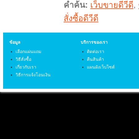
คำค้น:
เว็บขายดีวีดี
,
สั่งซื้อดีวีดี
ข้อมูล
บริการของเรา
เลือกแผ่นแถม
ติดต่อเรา
วิธีสั่งซื้อ
คืนสินค้า
เกี่ยวกับเรา
แผนผังเว็บไซต์
วิธีการแจ้งโอนเงิน