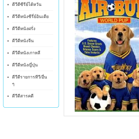
ดีวีดีซีรีย์ไต้หวัน
ดีวีดีหนังซีรี่ย์อินเดีย
ดีวีดีหนังฝรั่ง
ดีวีดีหนังจีน
ดีวีดีหนังเกาหลี
ดีวีดีหนังญี่ปุ่น
ดีวีดีรายการทีวี/อื่น
ๆ
ดีวีดีสารคดี