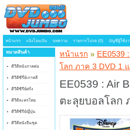
หน้าแรก
แจ้งโอนเงิน
บทความ
รายการโปรด (0)
บัญชีผู้ใช้ง
หมวดสินค้า
หน้าแรก
»
EE0539 :
โลก ภาค 3 DVD 1 แ
ดีวีดีหนังภาคต่อ
ดีวีดีซีรี่ย์เกาหลี
EE0539 : Air 
ดีวีดีซีรีย์ฝรั่ง
ตะลุยบอลโลก 
ดีวีดีละครไทย
ดีวีดีซีรีย์ญี่ปุ่น
ดีวีดีหนังจีนชุด