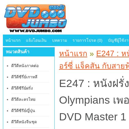
หน้าแรก
แจ้งโอนเงิน
บทความ
รายการโปรด (0)
บัญชีผู้ใช้ง
หมวดสินค้า
หน้าแรก
»
E247 : หน
อร์ซี่ แจ็คสัน กับส
ดีวีดีหนังภาคต่อ
ดีวีดีซีรี่ย์เกาหลี
E247 : หนังฝรั
ดีวีดีซีรีย์ฝรั่ง
Olympians เพอร
ดีวีดีละครไทย
ดีวีดีซีรีย์ญี่ปุ่น
DVD Master 1
ดีวีดีหนังจีนชุด