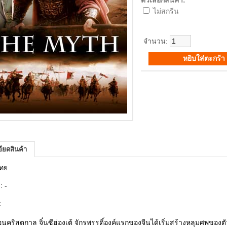
ตัวเลือกสินค้า:
ไม่สกรีน
จำนวน:
ียดสินค้า
 ไทย
: -
 :
่อนคริสตกาล จิ๋นซีฮ่องเต้ จักรพรรดิ์องค์แรกของจีนได้เริ่มสร้างหลุมศพของ