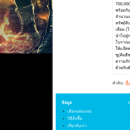
700,000 
พร้อมกั
จำนวนมา
ทรัพย์สิ
เลี่ยม 
นำไปสู่ก
โบราณแห
ให้แจ๊คท
ซู(คิมฮ
ความภัก
ด้วยกับ
คำค้น:
ซื
ข้อมูล
เลือกแผ่นแถม
วิธีสั่งซื้อ
เกี่ยวกับเรา