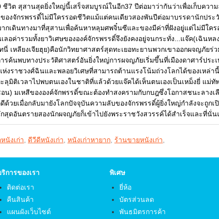
ชีวิต สุสานสุดยิ่งใหญ่นี้เสร็จสมบูรณ์ในอีก37 ปีต่อมาว่ากันว่าเพื่อเก็บความ
บของจักรพรรดิ์ไม่มีใครรอดชีวิตแม้แต่คนเดียวสองพันปีต่อมาบรรดานักประ
กเดินทางมาที่สุสานเพื่อค้นหาหลุมศพจิ๋นซีและของมีค่าที่ฝังอยู่แต่ไม่มีใค
นเลอค่ารวมทั้งยาวิเศษขององค์จักรพรรดิ์จึงยังคงอยู่จนกระทั่ง...แจ๊ค(เฉินห
(โทนี่ เหลียงเจียฮุย)คือนักวิทยาศาสตร์สุดทะเยอทะยานพวกเขาออกผจญภัยร่วม
ารค้นพบทางประวัติศาสตร์อันยิ่งใหญ่การผจญภัยเริ่มขึ้นที่เมืองดาศาร์ประเทศ
่งราชวงศ์ฉินและพลอยวิเศษที่สามารถต้านแรงโน้มถ่วงโลกได้ของเหล่านี้ไม่เ
ะลุมิติเวลาไปพบตนเองในชาติที่แล้วด้วยแจ๊คได้เห็นตนเองเป็นเหม็งยี่ แม่ทัพผ
ีซอน) มเหสีขององค์จักพรรดิ์ขณะต้องทำสงครามกับกบฎซึ่งโอกาสชนะลางเลือน
ดีด้วยเมื่อกลับมายังโลกปัจจุบันความลับของจักรพรรดิ์ผู้ยิ่งใหญ่กำลังจะถูก
ดักสุดอันตรายสองนักผจญภัยก็เข้าไปยังพระราชวังสวรรค์ได้สำเร็จและที่นั่
้อหนังเก่า
,
ดีวีดีหนังเก่า
,
หนังเก่าหายาก
,
ร้านขายหนังเก่า
,
บริการของเรา
พิเศษ
ติดต่อเรา
ยี่ห้อ
คืนสินค้า
บัตรส่วนลด
แผนผังเว็บไซต์
พันธมิตรการค้า