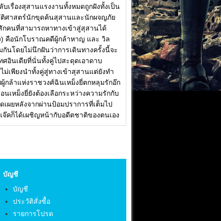
ลับเรื่องสุสานแรงงานทั้งหมดถูกฝังทั้งเป็น
วัติศาสตร์นักขุดค้นสุสานและนักผจญภัย
รสักคนที่สามารถหาทางเข้าสู่สุสานได้
ลง) คือนักโบราณคดีผู้กล้าหาญ และ วิล
กันโดยไม่นึกฝันว่าการเดินทางครั้งนี้จะ
อินเดียที่นั่นทั้งคู่ไปสะดุดเอาดาบ
พียงนำทั้งคู่สู่ทางเข้าสุสานแต่ยังทำ
ู้กล้าแห่งราชวงศ์ฉินเหม็งยี่ตกหลุมรักอ๊ก
เหม็งยี่ยังต้องเลือกระหว่างความรักกับ
เปิดเผยหลังจากผ่านป้อมปราการที่เต็มไป
นแจ๊คก็ได้เผชิญหน้ากับอดีตชาติของตนเอง
บัญชี
บัญชี
ประวัติสั่งซื้อ
รายการโปรด