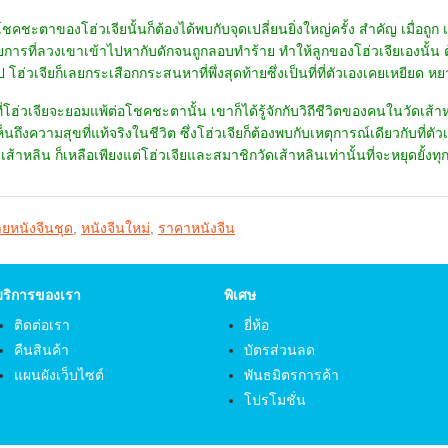
ชคชะตาของโฮ่วเจียนั้นก็ต้องได้พบกับจุดเปลี่ยนยิ่งใหญ่ครั้ง สำคัญ เมื่อถูก 
วยการที่ลวงเขาเข้าไปหากับดักจนถูกลอบทำร้าย ทำให้ลูกของโฮ่วเจียเองนั้น 
ป โฮ่วเจียก็เลยกระเสือกกระสนหาที่พึ่งสุดท้ายซึ่งเป็นที่ที่ตัวเองเคยเหยียด 
ี่โฮ่วเจียจะยอมแพ้ต่อโชคชะตานั้น เขาก็ได้รู้จักกับวิถีชีวิตของคนในวัดเส้าหลิ
็นถึงความสุขที่แท้จริงในชีวิต ซึ่งโฮ่วเจียก็ต้องพบกับเหตุการณ์เดียวกับที่ต
ดเส้าหลิน ก็เหลือเพียงแต่โฮ่วเจียและสมาชิกวัดเส้าหลินเท่านั้นที่จะหยุดยั้งทุก
ยหนังจีนชุด
,
หนังจีนใหม่
,
ราคาหนังจีน
บริการของเรา
พิเศษ
ติดต่อเรา
ยี่ห้อ
คืนสินค้า
บัตรส่วนลด
แผนผังเว็บไซต์
พันธมิตรการค้า
โปรโมชั่น