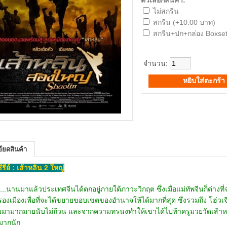
ตัวเลือกสินค้า:
ไม่สกรีน
สกรีน (+10.00 บาท)
สกรีน+ปก+กล่อง Boxset
จำนวน:
ียดสินค้า
ซีรีย์ : เส้าหลิน 2 ใหญ่
....นานมาแล้วประเทศจีนได้ตกอยู่ภายใต้ภาวะวิกฤต ซึ่งเมื่อแม่ทัพจีนก็ต่างที
รองเมืองเพื่อที่จะได้ขยายขอบเขตของอำนาจให้ได้มากที่สุด ซึ่งรวมถึง โฮ่วเจ
มามากมายนับไม่ถ้วน และจากความทรนงทำให้เขาได้ไปท้าครูมวยวัดเส้าห
มากนัก