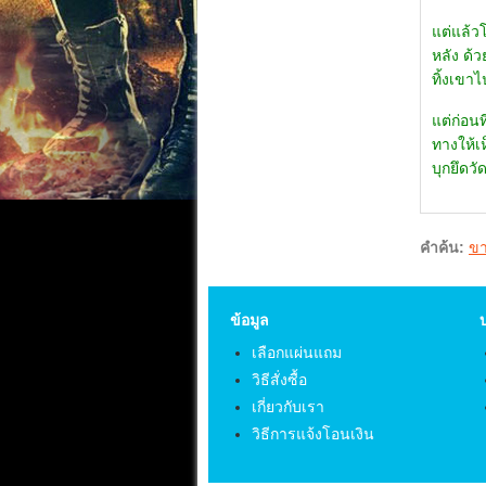
แต่แล้วโ
หลัง ด้
ทิ้งเขาไ
แต่ก่อนท
ทางให้เห
บุกยึดวั
คำค้น:
ขา
ข้อมูล
เลือกแผ่นแถม
วิธีสั่งซื้อ
เกี่ยวกับเรา
วิธีการแจ้งโอนเงิน