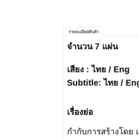
รายละเอียดสินค้า
จำนวน 7 แผ่น
เสียง : ไทย / Eng
Subtitle: ไทย / En
เรื่องย่อ
กำกับการสร้างโดย เจอ