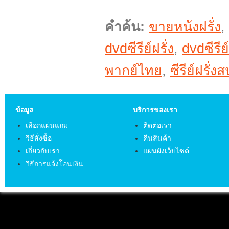
คำค้น:
ขายหนังฝรั่ง
,
dvdซีรีย์ฝรั่ง
,
dvdซีรีย
พากย์ไทย
,
ซีรีย์ฝรั่งส
ข้อมูล
บริการของเรา
เลือกแผ่นแถม
ติดต่อเรา
วิธีสั่งซื้อ
คืนสินค้า
เกี่ยวกับเรา
แผนผังเว็บไซต์
วิธีการแจ้งโอนเงิน