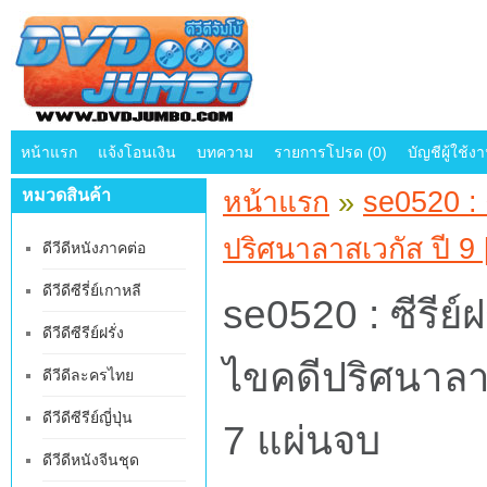
หน้าแรก
แจ้งโอนเงิน
บทความ
รายการโปรด (0)
บัญชีผู้ใช้ง
หมวดสินค้า
หน้าแรก
»
se0520 : 
ปริศนาลาสเวกัส ปี 9
ดีวีดีหนังภาคต่อ
ดีวีดีซีรี่ย์เกาหลี
se0520 : ซีรีย์
ดีวีดีซีรีย์ฝรั่ง
ไขคดีปริศนาลา
ดีวีดีละครไทย
ดีวีดีซีรีย์ญี่ปุ่น
7 แผ่นจบ
ดีวีดีหนังจีนชุด