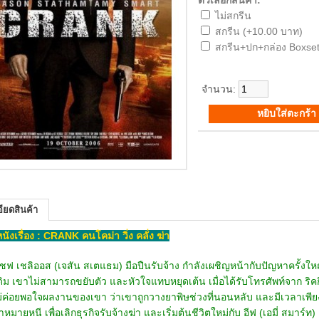
ตัวเลือกสินค้า:
ไม่สกรีน
สกรีน (+10.00 บาท)
สกรีน+ปก+กล่อง Boxset
จำนวน:
ียดสินค้า
อหนังเรื่อง : CRANK คนโคม่า วิ่ง คลั่ง ฆ่า
เชลิออส (เจสัน สเตแธม) มือปืนรับจ้าง กำลังเผชิญหน้ากับปัญหาครั้งใหญ่ในช
ิม เขาไม่สามารถขยับตัว และหัวใจแทบหยุดเต้น เมื่อได้รับโทรศัพท์จาก ริคก
ไม่ค่อยพอใจผลงานของเขา ว่าเขาถูกวางยาพิษช่วงที่นอนหลับ และมีเวลาเพียง 
าหมายหนี เพื่อเลิกธุรกิจรับจ้างฆ่า และเริ่มต้นชีวิตใหม่กับ อีฟ (เอมี่ สมาร์ท