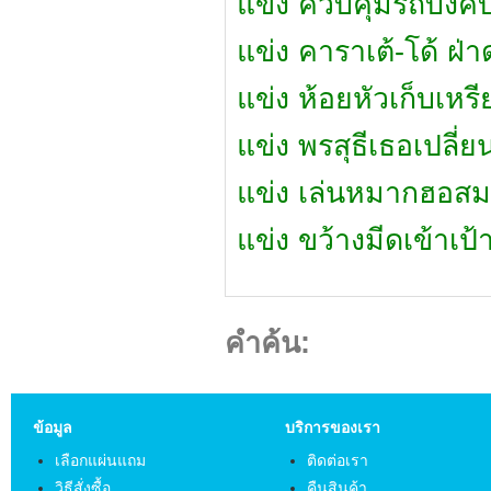
แข่ง ควบคุมรถบังคับ
แข่ง คาราเต้-โด้ ฝ่า
แข่ง ห้อยหัวเก็บเหร
แข่ง พรสุธีเธอเปลี่
แข่ง เล่นหมากฮอสม
แข่ง ขว้างมีดเข้าเป้
คำค้น:
ข้อมูล
บริการของเรา
เลือกแผ่นแถม
ติดต่อเรา
วิธีสั่งซื้อ
คืนสินค้า