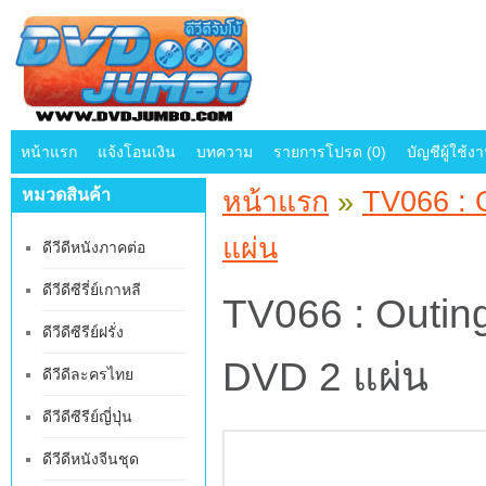
หน้าแรก
แจ้งโอนเงิน
บทความ
รายการโปรด (0)
บัญชีผู้ใช้ง
หมวดสินค้า
หน้าแรก
»
TV066 : 
แผ่น
ดีวีดีหนังภาคต่อ
ดีวีดีซีรี่ย์เกาหลี
TV066 : Outing
ดีวีดีซีรีย์ฝรั่ง
DVD 2 แผ่น
ดีวีดีละครไทย
ดีวีดีซีรีย์ญี่ปุ่น
ดีวีดีหนังจีนชุด