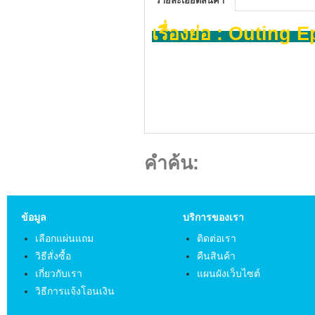
รายละเอียดสินค้า
เรื่องย่อ : Outing
คำค้น:
ข้อมูล
บริการของเรา
เลือกแผ่นแถม
ติดต่อเรา
วิธีสั่งซื้อ
คืนสินค้า
เกี่ยวกับเรา
แผนผังเว็บไซต์
วิธีการแจ้งโอนเงิน