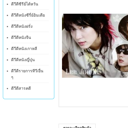
ดีวีดีซีรีย์ไต้หวัน
ดีวีดีหนังซีรี่ย์อินเดีย
ดีวีดีหนังฝรั่ง
ดีวีดีหนังจีน
ดีวีดีหนังเกาหลี
ดีวีดีหนังญี่ปุ่น
ดีวีดีรายการทีวี/อื่น
ๆ
ดีวีดีสารคดี