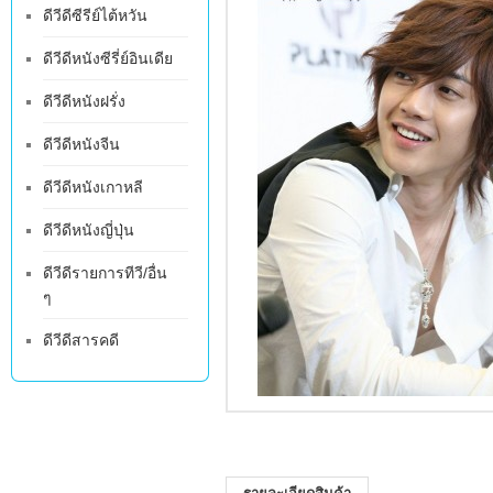
ดีวีดีซีรีย์ไต้หวัน
ดีวีดีหนังซีรี่ย์อินเดีย
ดีวีดีหนังฝรั่ง
ดีวีดีหนังจีน
ดีวีดีหนังเกาหลี
ดีวีดีหนังญี่ปุ่น
ดีวีดีรายการทีวี/อื่น
ๆ
ดีวีดีสารคดี