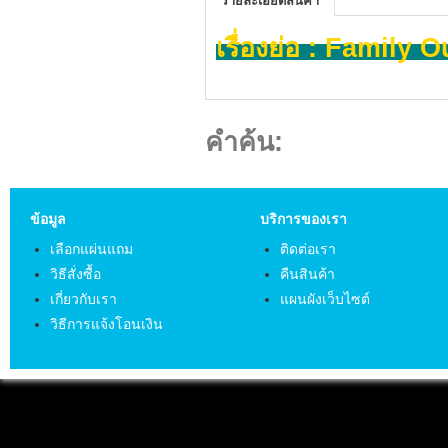
รายละเอียดสินค้า
เรื่องย่อ : Famil
คำค้น:
ข้อมูล
บริการของเรา
เลือกแผ่นแถม
ติดต่อเรา
วิธีสั่งซื้อ
คืนสินค้า
เกี่ยวกับเรา
แผนผังเว็บไซต์
วิธีการแจ้งโอนเงิน