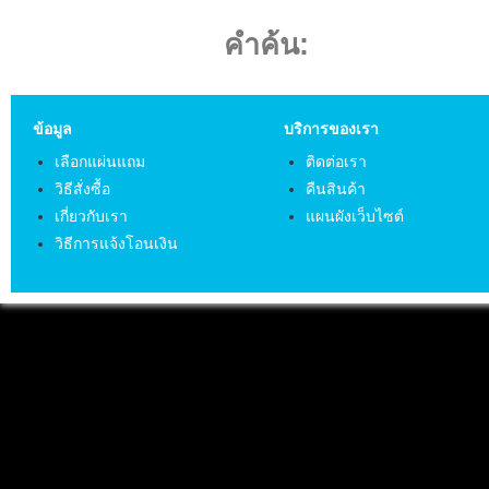
คำค้น:
ข้อมูล
บริการของเรา
เลือกแผ่นแถม
ติดต่อเรา
วิธีสั่งซื้อ
คืนสินค้า
เกี่ยวกับเรา
แผนผังเว็บไซต์
วิธีการแจ้งโอนเงิน