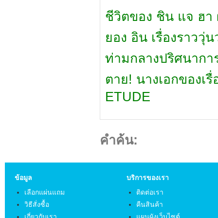
ชีวิตของ ชิน แจ ฮา 
ยอง อิน เรื่องราววุ่
ท่ามกลางปริศนาการต
ตาย! นางเอกของเรื่อ
ETUDE
คำค้น:
ข้อมูล
บริการของเรา
เลือกแผ่นแถม
ติดต่อเรา
วิธีสั่งซื้อ
คืนสินค้า
เกี่ยวกับเรา
แผนผังเว็บไซต์