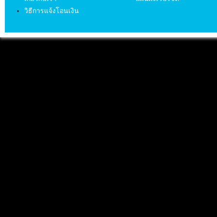
วิธีการแจ้งโอนเงิน