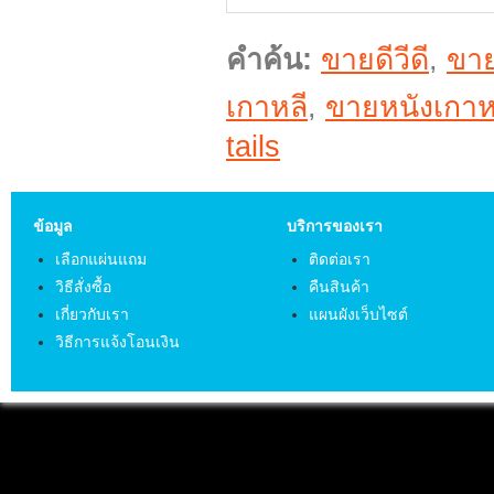
คำค้น:
ขายดีวีดี
,
ขา
เกาหลี
,
ขายหนังเกาห
tails
ข้อมูล
บริการของเรา
เลือกแผ่นแถม
ติดต่อเรา
วิธีสั่งซื้อ
คืนสินค้า
เกี่ยวกับเรา
แผนผังเว็บไซต์
วิธีการแจ้งโอนเงิน