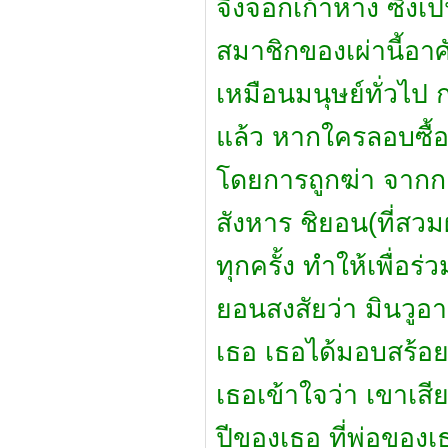
จิ้งจอกเก้าหาง ซึ่งเป
สมาชิกของเผ่านี้อาศ
เหมือนมนุษย์ทั่วไป
แล้ว หากใครลอบซื้อ
โดยการถูกฆ่า จากกลุ
สังหาร ชิยอน(ที่สว
ทุกครั้ง ทำให้เพื่อร่
ยอนสงสัยว่า มินวูอา
เธอ เธอได้มอบสร้อย
เธอเข้าใจว่า เขาเส
ปีของเธอ ที่พ่อของ