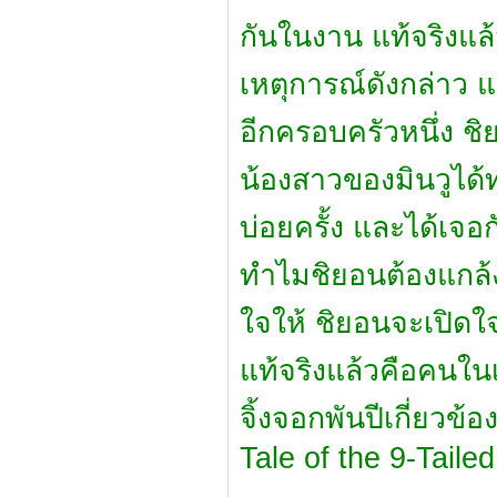
กันในงาน แท้จริงแล้
เหตุการณ์ดังกล่าว 
อีกครอบครัวหนึ่ง ชิย
น้องสาวของมินวูได้ท
บ่อยครั้ง และได้เจอ
ทำไมชิยอนต้องแกล้งท
ใจให้ ชิยอนจะเปิดใจใ
แท้จริงแล้วคือคนในเผ
จิ้งจอกพันปีเกี่ยว
Tale of the 9-Taile