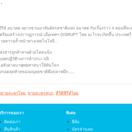
 -
ซีรีส์ อนาฅต อยากชวนมาสัมผัสรสชาติแห่ง อนาฅต กับเรื่องราว 4 ตอนที่
รียมสร้างปรากฏการณ์ เมื่อเทคฯ DISRUPT ไทย อะไรจะเกิดขึ้น ประเทศไท
้วยความล้ำหน้าทางเทคโนโลยี...
งสารถูกท้าทายด้วยโคลนนิ่ง
อตปฏิวัติวงการค้าประเวณี
อสังคายนาพุทธศาสนาให้ทันโลก
รอดสุดท้ายของมนุษยชาติคือปลาหมึก
.....
้อขายละครไทย
,
ขายละครสนุก
,
ดีวีดีซีรี่ส์ไทย
บริการของเรา
พิเศษ
ติดต่อเรา
ยี่ห้อ
คืนสินค้า
บัตรส่วนลด