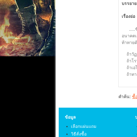
บรรยาย
เรื่องย่อ
.....
อนาคตเต
ท้าทายด
ถ้าวัฏส
ถ้าโรบ
ถ้าเอไ
ถ้าทาง
คำค้น:
ซื
ข้อมูล
เลือกแผ่นแถม
วิธีสั่งซื้อ