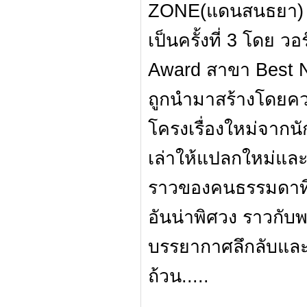
ZONE(แดนสนธยา) ที
เป็นครั้งที่ 3 โดย ว
Award สาขา Best Ne
ถูกนำมาสร้างโดยควา
โครงเรื่องใหม่จากนั
เล่าให้แปลกใหม่และ
ราวของคนธรรมดาที่
อันน่าพิศวง ราวกับพ
บรรยากาศลึกลับและบ
ถ้วน.....