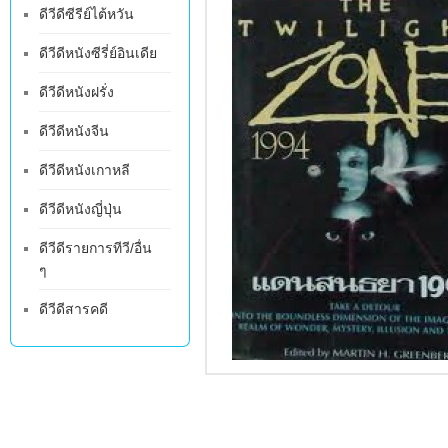
ดีวีดีซีรีย์ไต้หวัน
ดีวีดีหนังซีรี่ย์อินเดีย
ดีวีดีหนังฝรั่ง
ดีวีดีหนังจีน
ดีวีดีหนังเกาหลี
ดีวีดีหนังญี่ปุ่น
ดีวีดีรายการทีวี/อื่น
ๆ
ดีวีดีสารคดี