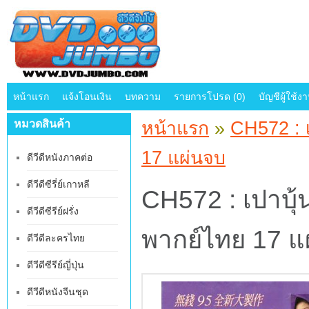
หน้าแรก
แจ้งโอนเงิน
บทความ
รายการโปรด (0)
บัญชีผู้ใช้ง
หมวดสินค้า
หน้าแรก
»
CH572 : เ
17 แผ่นจบ
ดีวีดีหนังภาคต่อ
ดีวีดีซีรี่ย์เกาหลี
CH572 : เปาบุ้น
ดีวีดีซีรีย์ฝรั่ง
พากย์ไทย 17 แ
ดีวีดีละครไทย
ดีวีดีซีรีย์ญี่ปุ่น
ดีวีดีหนังจีนชุด