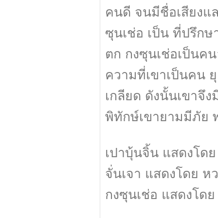
คนดี จนมีชื่อเสียงแ
ซุนเช่อ เป็น ที่ปรึกษ
ตก กงซุนเช่อเป็นค
ความที่เขาเป็นคน ย
เกลียด ดังนั้นเขาจึง
พิทักษ์เขายามมีภัย พ
เปาบุ้นจิ้น แสดงโดย 
จั่นเจา แสดงโดย หว
กงซุนเช่อ แสดงโดย เล