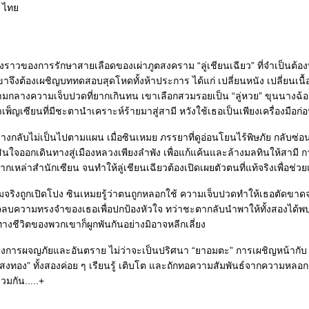
 ไทย
รื่องราวของการรักษาสายเลือดของเผ่าภูตสงคราม “ลู่เชียนเฉียว” ที่จำเป็น
ขาจึงต้องเผชิญบททดสอบสุดโหดทั้งห้าประการ ได้แก่ เปลี่ยนหนัง เปลี่ยนเนื้อ
่ามกลางความเจ็บปวดที่ยากเกินทน เขาเลือกสวมรอยเป็น “ลู่หวย” ขุนนางฉ
ำเพ็ญเซียนที่มีชะตานำเคราะห์ร้ายมาสู่สามี หวังใช้เธอเป็นเพียงเครื่องมือ
ย่างกลับไม่เป็นไปตามแผน เมื่อซินเหมย ภรรยาที่ดูอ่อนโยนไร้พิษภัย กลับซ
ินใจออกเดินทางสู่เมืองหลวงเพียงลำพัง เพื่อแก้แค้นและล้างมลทินให้สา
กเหล่าสำนักเซียน จนทำให้ลู่เชียนเฉียวต้องเปิดเผยตัวตนที่แท้จริงเพื่อช่วย
ามจริงถูกเปิดโปง ซินเหมยรู้ว่าตนถูกหลอกใช้ ความเจ็บปวดทำให้เธอตัดขาดจา
จลบความทรงจำของเธอเพื่อปกป้องหัวใจ ทว่าชะตากลับนำพาให้ทั้งสองได้พบ
ทางชีวิตของพวกเขาก็ผูกพันกันอย่างมิอาจหลีกเลี่ยง
งการผจญภัยและอันตราย ไม่ว่าจะเป็นปริศนา “ยาอมตะ” การเผชิญหน้ากับ
สงทอง” ทั้งสองค่อย ๆ เรียนรู้ เติบโต และถักทอความสัมพันธ์จากความหลอ
่วมกัน.....+