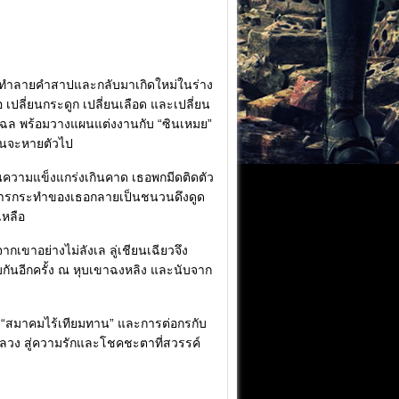
ต้องทำลายคำสาปและกลับมาเกิดใหม่ในร่าง
 เปลี่ยนกระดูก เปลี่ยนเลือด และเปลี่ยน
้อฉล พร้อมวางแผนแต่งงานกับ “ซินเหมย”
ก่อนจะหายตัวไป
่อนความแข็งแกร่งเกินคาด เธอพกมีดติดตัว
มี การกระทำของเธอกลายเป็นชนวนดึงดูด
เหลือ
กเขาอย่างไม่ลังเล ลู่เชียนเฉียวจึง
กันอีกครั้ง ณ หุบเขาฉงหลิง และนับจาก
 “สมาคมไร้เทียมทาน” และการต่อกรกับ
กลวง สู่ความรักและโชคชะตาที่สวรรค์