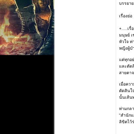
บรรยาย
เรื่องย่อ
+.....เ
มนุษย์ เ
หัวใจ ท
หญิงผู้บ
แต่ทุกอ
และตัดส
สายตาจา
เมื่อคว
ตัดสินใ
นั้นเส้น
ท่ามกลา
“สำนักแ
ลิขิตไว้ร