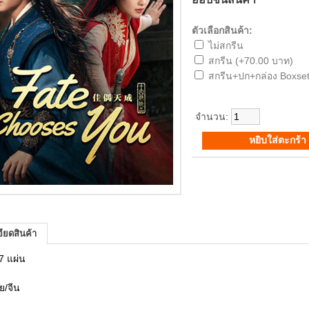
ตัวเลือกสินค้า:
ไม่สกรีน
สกรีน (+70.00 บาท)
สกรีน+ปก+กล่อง Boxset
จำนวน:
ียดสินค้า
7 แผ่น
ย/จีน