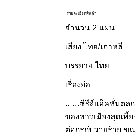
รายละเอียดสินค้า
จำนวน 2 แผ่น
เสียง ไทย/เกาหลี
บรรยาย ไทย
เรื่องย่อ
......ซีรีส์แอ็คชั่น
ของชาวเมืองสุดเพี้ย
ต่อกรกับวายร้าย ขณะท