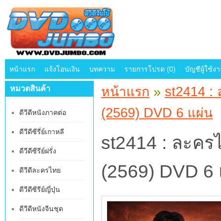
หน้าแรก
แจ้งโอนเงิน
บทความ
รายการโปรด (0)
บัญชีผู้ใช้ง
หมวดสินค้า
หน้าแรก
»
st2414 :
(2569) DVD 6 แผ่น
ดีวีดีหนังภาคต่อ
ดีวีดีซีรี่ย์เกาหลี
st2414 : ละคร
ดีวีดีซีรีย์ฝรั่ง
(2569) DVD 6 
ดีวีดีละครไทย
ดีวีดีซีรีย์ญี่ปุ่น
ดีวีดีหนังจีนชุด