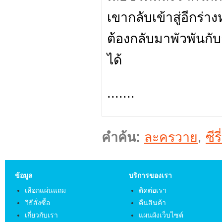
เขากลับเข้าสู่อีกร่าง
ต้องกลับมาพัวพันกับ
ได้
.......
คำค้น:
ละครวาย
,
ซีร
ข้อมูล
บริการของเรา
เลือกแผ่นแถม
ติดต่อเรา
วิธีสั่งซื้อ
คืนสินค้า
เกี่ยวกับเรา
แผนผังเว็บไซต์