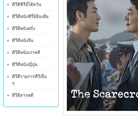
ดีวีดีซีรีย์ไต้หวัน
ดีวีดีหนังซีรี่ย์อินเดีย
ดีวีดีหนังฝรั่ง
ดีวีดีหนังจีน
ดีวีดีหนังเกาหลี
ดีวีดีหนังญี่ปุ่น
ดีวีดีรายการทีวี/อื่น
ๆ
ดีวีดีสารคดี