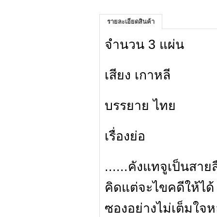
รายละเอียดสินค้า
จำนวน 3 แผ่น
เสียง เกาหลี
บรรยาย ไทย
เรื่องย่อ
......คังแทจูเป็นส
คิดแต่จะไขคดีให้ได้
ซองอย่างไม่เต็มใจ