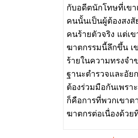
กับอดีตนักโทษที่เข
คนนั้นเป็นผู้ต้องส
คนร้ายตัวจริง แต่เขา
ฆาตกรรมนี้ลึกขึ้น เข
ร้ายในความทรงจำขอ
ฐานะตำรวจและอัยการ 
ต้องร่วมมือกันเพรา
ก็คือการที่พวกเขา
ฆาตกรต่อเนื่องด้วยทีม