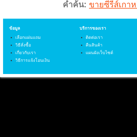
คำค้น:
ขายซีรี่ส์เกาห
ข้อมูล
บริการของเรา
เลือกแผ่นแถม
ติดต่อเรา
วิธีสั่งซื้อ
คืนสินค้า
เกี่ยวกับเรา
แผนผังเว็บไซต์
วิธีการแจ้งโอนเงิน