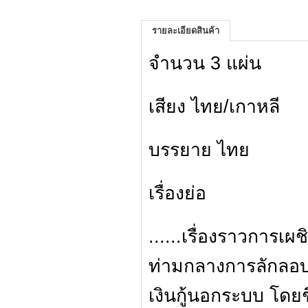
รายละเอียดสินค้า
จำนวน 3 แผ่น
เสียง ไทย/เกาหลี
บรรยาย ไทย
เรื่องย่อ
......เรื่องราวการเ
ท่ามกลางการลักลอ
เงินกู้นอกระบบ โดยช