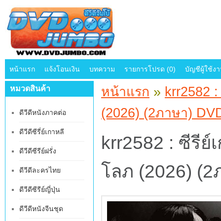
หน้าแรก
แจ้งโอนเงิน
บทความ
รายการโปรด (0)
บัญชีผู้ใช้ง
หมวดสินค้า
หน้าแรก
»
krr2582 :
(2026) (2ภาษา) DVD
ดีวีดีหนังภาคต่อ
ดีวีดีซีรี่ย์เกาหลี
krr2582 : ซีรี
ดีวีดีซีรีย์ฝรั่ง
โลภ (2026) (2
ดีวีดีละครไทย
ดีวีดีซีรีย์ญี่ปุ่น
ดีวีดีหนังจีนชุด