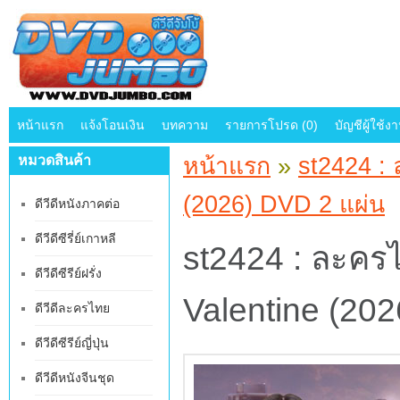
หน้าแรก
แจ้งโอนเงิน
บทความ
รายการโปรด (0)
บัญชีผู้ใช้ง
หมวดสินค้า
หน้าแรก
»
st2424 : 
(2026) DVD 2 แผ่น
ดีวีดีหนังภาคต่อ
ดีวีดีซีรี่ย์เกาหลี
st2424 : ละครไ
ดีวีดีซีรีย์ฝรั่ง
Valentine (20
ดีวีดีละครไทย
ดีวีดีซีรีย์ญี่ปุ่น
ดีวีดีหนังจีนชุด