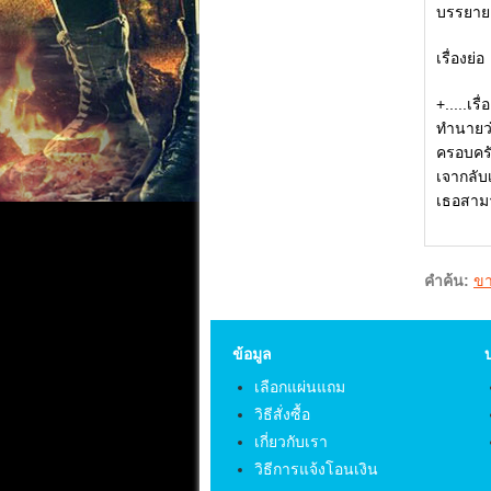
บรรยาย
เรื่องย่อ
+.....เร
ทำนายว่
ครอบครั
เจากลับ
เธอสามา
คำค้น:
ขา
ข้อมูล
เลือกแผ่นแถม
วิธีสั่งซื้อ
เกี่ยวกับเรา
วิธีการแจ้งโอนเงิน