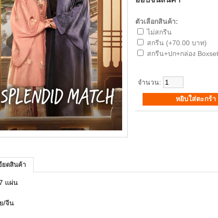
ตัวเลือกสินค้า:
ไม่สกรีน
สกรีน (+70.00 บาท)
สกรีน+ปก+กล่อง Boxset
จำนวน:
ียดสินค้า
7 แผ่น
ย/จีน