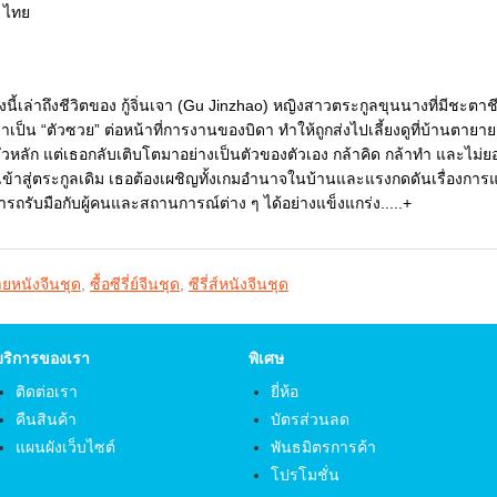
 ไทย
ื่องนี้เล่าถึงชีวิตของ กู้จิ่นเจา (Gu Jinzhao) หญิงสาวตระกูลขุนนางที่มีชะตา
าเป็น “ตัวซวย” ต่อหน้าที่การงานของบิดา ทำให้ถูกส่งไปเลี้ยงดูที่บ้านตาย
วหลัก แต่เธอกลับเติบโตมาอย่างเป็นตัวของตัวเอง กล้าคิด กล้าทำ และไม่ยอมอ
เข้าสู่ตระกูลเดิม เธอต้องเผชิญทั้งเกมอำนาจในบ้านและแรงกดดันเรื่องการแ
รถรับมือกับผู้คนและสถานการณ์ต่าง ๆ ได้อย่างแข็งแกร่ง.....+
ยหนังจีนชุด
,
ซื้อซีรี่ย์จีนชุด
,
ซีรี่ส์หนังจีนชุด
บริการของเรา
พิเศษ
ติดต่อเรา
ยี่ห้อ
คืนสินค้า
บัตรส่วนลด
แผนผังเว็บไซต์
พันธมิตรการค้า
โปรโมชั่น