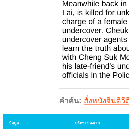
Meanwhile back in 
Lai, is killed for 
charge of a female 
undercover. Cheuk H
undercover agents 
learn the truth abo
with Cheng Suk Moo
his late-friend's u
officials in the Polic
คำค้น:
สั่งหนังจีนดีวีด
ข้อมูล
บริการของเรา