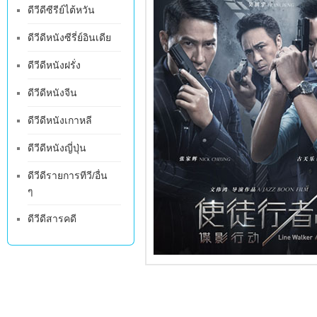
ดีวีดีซีรีย์ไต้หวัน
ดีวีดีหนังซีรี่ย์อินเดีย
ดีวีดีหนังฝรั่ง
ดีวีดีหนังจีน
ดีวีดีหนังเกาหลี
ดีวีดีหนังญี่ปุ่น
ดีวีดีรายการทีวี/อื่น
ๆ
ดีวีดีสารคดี