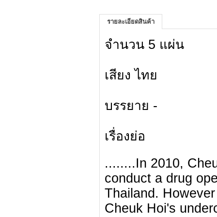
รายละเอียดสินค้า
จำนวน 5 แผ่น
เสียง ไทย
บรรยาย -
เรื่องย่อ
........In 2010, Ch
conduct a drug ope
Thailand. However 
Cheuk Hoi's underco