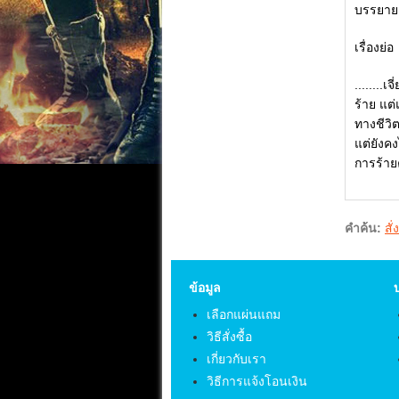
บรรยาย
เรื่องย่อ
........
ร้าย แต
ทางชีวิ
แต่ยังค
การร้ายคร
คำค้น:
สั่
ข้อมูล
เลือกแผ่นแถม
วิธีสั่งซื้อ
เกี่ยวกับเรา
วิธีการแจ้งโอนเงิน