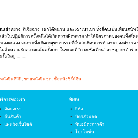
 -
เจี่ยนเย่าหยาง, กู้เจียฉาง, เฉาไต้หนาน และเฉาเป่าเปา ทั้งสี่คนเป็นเพื่อนส
่แล้วในปฏิบัติการครั้งหนึ่งได้เกิดความผิดพลาด ทำให้มิตรภาพของคนทั้งสี่คน
ตของตนเอง จนกระทั่งเกิดเหตุฆาตกรรมที่สั่นสะเทือนการทำงานของตำรวจ ทำให
งไม่ลืมความรักความแค้นครั้งเก่า ในขณะที่ “กวงเซิ่งเทียน” อาชญากรตัวร้าย
ั้งใหญ่.........
งหนังจีนดีวีดี
,
ขายหนังจีนชุด
,
ซื้อหนังซีรี่ส์จีน
บริการของเรา
พิเศษ
ติดต่อเรา
ยี่ห้อ
คืนสินค้า
บัตรส่วนลด
แผนผังเว็บไซต์
พันธมิตรการค้า
โปรโมชั่น