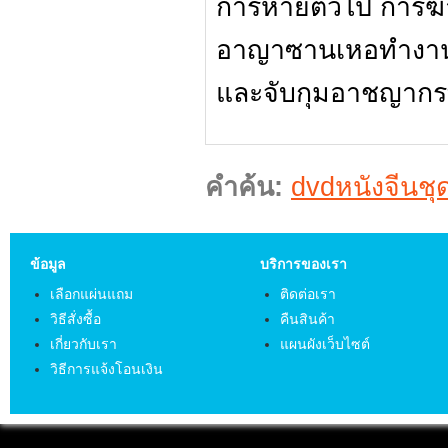
การหายตัวไป การฆ
อาญาซานเหอทำงานร่
และจับกุมอาชญากรที่เ
คำค้น:
dvdหนังจีนชุ
ข้อมูล
บริการของเรา
เลือกแผ่นแถม
ติดต่อเรา
วิธีสั่งซื้อ
คืนสินค้า
เกี่ยวกับเรา
แผนผังเว็บไซต์
วิธีการแจ้งโอนเงิน