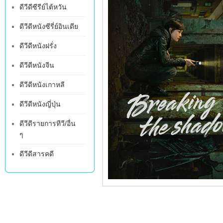
ดีวีดีซีรีย์ไต้หวัน
ดีวีดีหนังซีรี่ย์อินเดีย
ดีวีดีหนังฝรั่ง
ดีวีดีหนังจีน
ดีวีดีหนังเกาหลี
ดีวีดีหนังญี่ปุ่น
ดีวีดีรายการทีวี/อื่น
ๆ
ดีวีดีสารคดี