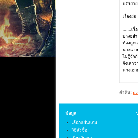
บรรยาย
เรื่องย่อ
.......เ
บางอย่า
ท้องลูก
นางเอกท
ไม่รู้จ
จึงเล่า
นางเอกด้
คำค้น:
dv
ข้อมูล
เลือกแผ่นแถม
วิธีสั่งซื้อ
เกี่ยวกับเรา