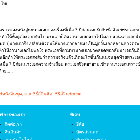
 ไทย
รื่องราวของหนิงอู๋หุ่ยนางเอกของเรื่องที่เมื่อ 7 ปีก่อนเคยรักกับซือฉิงเย่พระ
งทำให้ทั้งคู่ต้องจากกันไป พระเอกก็คิดว่านางเอกจากไปไม่ลา ส่วนนางเอกนั้
แฝด ปู่นางเอกจึงเปลี่ยนตัวตนให้นางเอกกลายมาเป็นมู่อวิ๋นเกอหลานสาวตระก
ำให้อานางเอกไม่พอใจ พระเอกที่ตามหานางเอกมาตลอดพอกลับมาเจอกันอีก
ักกันอีกทำให้พระเอกสงสัยว่าความจริงแล้วเกิดอะไรขึ้นกันแน่จนสุดท้ายพระเอก
ว่าเมื่อ 7 ปีก่อนนางเอกความจำเสื่อม พระเอกจึงพยายามเข้าหานางเอกเพราะยัง
วย.....
dหนังจีนชุด
,
ขายซีรี่ส์จีนฮิต
,
ซีรีส์จีนdrama
บริการของเรา
พิเศษ
ติดต่อเรา
ยี่ห้อ
คืนสินค้า
บัตรส่วนลด
แผนผังเว็บไซต์
พันธมิตรการค้า