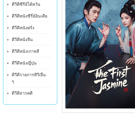
ดีวีดีซีรีย์ไต้หวัน
ดีวีดีหนังซีรี่ย์อินเดีย
ดีวีดีหนังฝรั่ง
ดีวีดีหนังจีน
ดีวีดีหนังเกาหลี
ดีวีดีหนังญี่ปุ่น
ดีวีดีรายการทีวี/อื่น
ๆ
ดีวีดีสารคดี