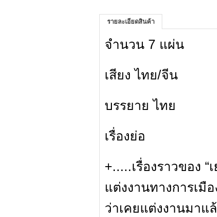
รายละเอียดสินค้า
จำนวน 7 แผ่น
เสียง ไทย/จีน
บรรยาย ไทย
เรื่องย่อ
+.....เรื่องราวของ “เ
แต่งงานทางการเมืองก
ว่าเคยแต่งงานมาแล้