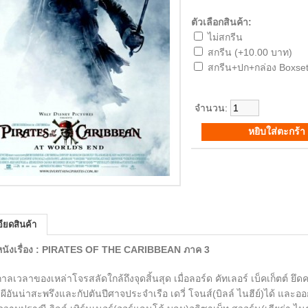
ตัวเลือกสินค้า:
ไม่สกรีน
สกรีน (+10.00 บาท)
สกรีน+ปก+กล่อง Boxset
จำนวน:
ียดสินค้า
่อหนังเรื่อง : PIRATES OF THE CARIBBEAN ภาค 3
วลาของเหล่าโจรสลัดใกล้ถึงจุดสิ้นสุด เมื่อลอร์ด คัทเลอร์ เบ็คเก็ตต์ ยึ
ผีอันน่าสะพรึงและกัปตันปีศาจประจำเรือ เดวี่ โจนส์(บิลล์ ไนฮีย์)ได้ และ