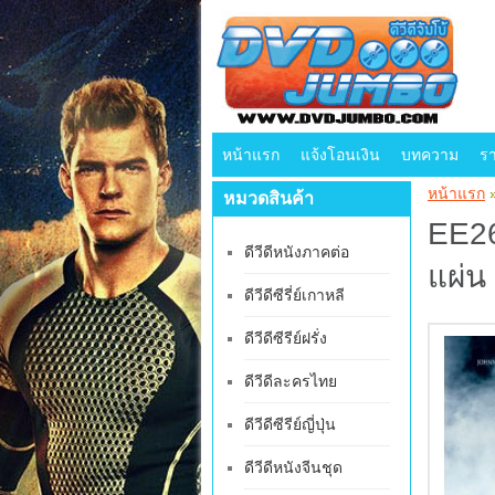
หน้าแรก
แจ้งโอนเงิน
บทความ
ร
หน้าแรก
หมวดสินค้า
EE26
ดีวีดีหนังภาคต่อ
แผ่น
ดีวีดีซีรี่ย์เกาหลี
ดีวีดีซีรีย์ฝรั่ง
ดีวีดีละครไทย
ดีวีดีซีรีย์ญี่ปุ่น
ดีวีดีหนังจีนชุด