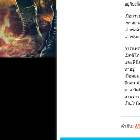
อยู่กับเ
เมื่อกา
เขาอย่าง
เจ้าพ่อ
เอาชนะศ
การแทรก
เม็กซิโ
และฟีนิ
หาอยู่
เมื่อดอ
ปีก่อน 
ทาง บัด
ผ่านทะเ
เป็นไปได
คำค้น:
ดีว