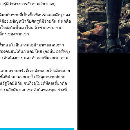
ขารู้ดีว่าทางการยังตามล่าเขาอยู่
บกับชายที่เป็นทั้งเพื่อนรักและศัตรูของ
องเผชิญหน้ากับศัตรูที่มีร่วมกัน นั่นก็คือ
งใจต่อกันขึ้นมาใหม่ ถ้าพวกเขาอยาก
เล็กๆ ของพวกเขา
ที่ขนเฮโรอีนเกรดเอข้ามชายแดนจาก
ายสองคนอันได้แก่ แคมโพส (จอห์น ออร์ทิซ)
ละไบรอันต้องการ และคำตอบที่พวกเขาตาม
ันแบบครอบครัวที่เคยพังทลายไปเมื่อหลาย
การซิ่งที่นำพาพวกเขาไปถึงจุดหมายปลาย
ดมินิกัน จนถึงอุโมงค์ที่คดเคี้ยวตัด
ือการผลักดันขอบเขตจำกัดของทุกอย่างที่