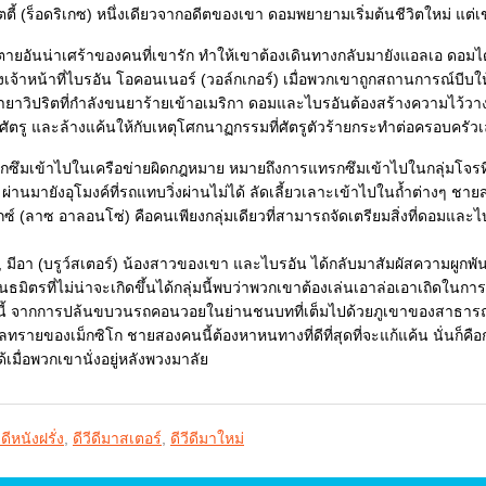
ล็ตตี้ (ร็อดริเกซ) หนึ่งเดียวจากอดีตของเขา ดอมพยายามเริ่มต้นชีวิตใหม่ แต่เ
รตายอันน่าเศร้าของคนที่เขารัก ทำให้เขาต้องเดินทางกลับมายังแอลเอ ดอมได้พ
เจ้าหน้าที่ไบรอัน โอคอนเนอร์ (วอล์กเกอร์) เมื่อพวกเขาถูกสถานการณ์บีบให้ต้
ค้ายาวิปริตที่กำลังขนยาร้ายเข้าอเมริกา ดอมและไบรอันต้องสร้างความไว้วา
ัตรู และล้างแค้นให้กับเหตุโศกนาฏกรรมที่ศัตรูตัวร้ายกระทำต่อครอบครัว
ซึมเข้าไปในเครือข่ายผิดกฎหมาย หมายถึงการแทรกซึมเข้าไปในกลุ่มโจร
ก ผ่านมายังอุโมงค์ที่รถแทบวิ่งผ่านไม่ได้ ลัดเลี้ยวเลาะเข้าไปในถ้ำต่างๆ ช
กซ์ (ลาซ อาลอนโซ่) คือคนเพียงกลุ่มเดียวที่สามารถจัดเตรียมสิ่งที่ดอมแ
ม, มีอา (บรูว์สเตอร์) น้องสาวของเขา และไบรอัน ได้กลับมาสัมผัสความผูกพ
พันธมิตรที่ไม่น่าจะเกิดขึ้นได้กลุ่มนี้พบว่าพวกเขาต้องเล่นเอาล่อเอาเถิดใน
นี้ จากการปล้นขบวนรถคอนวอยในย่านชนบทที่เต็มไปด้วยภูเขาของสาธารณรัฐโ
ลทรายของเม็กซิโก ชายสองคนนี้ต้องหาหนทางที่ดีที่สุดที่จะแก้แค้น นั่นก็ค
้เมื่อพวกเขานั่งอยู่หลังพวงมาลัย
ีดีหนังฝรั่ง
,
ดีวีดีมาสเตอร์
,
ดีวีดีมาใหม่