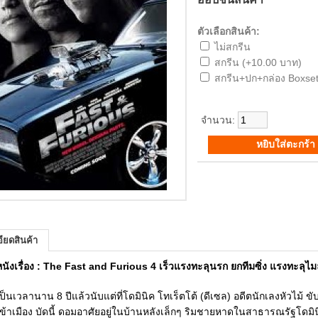
ตัวเลือกสินค้า:
ไม่สกรีน
สกรีน (+10.00 บาท)
สกรีน+ปก+กล่อง Boxset
จำนวน:
ียดสินค้า
่อหนังเรื่อง : The Fast and Furious 4 เร็วแรงทะลุนรก ยกทีมซิ่ง แรงทะลุไม
เวลานาน 8 ปีแล้วนับแต่ที่โดมินิค โทเร็ตโต้ (ดีเซล) อดีตนักเลงหัวไม้
ข้าเมือง บัดนี้ ดอมอาศัยอยู่ในบ้านหลังเล็กๆ ริมชายหาดในสาธารณรัฐโดมิน